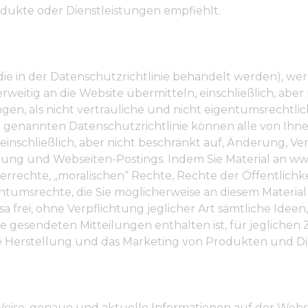
dukte oder Dienstleistungen empfiehlt.
e in der Datenschutzrichtlinie behandelt werden), we
erweitig an die Website übermitteln, einschließlich, aber
en, als nicht vertrauliche und nicht eigentumsrechtli
 genannten Datenschutzrichtlinie können alle von Ihn
inschließlich, aber nicht beschränkt auf, Änderung, Ver
lung und Webseiten-Postings. Indem Sie Material an ww
errechte, „moralischen“ Rechte, Rechte der Öffentlichk
tumsrechte, die Sie möglicherweise an diesem Material
isa frei, ohne Verpflichtung jeglicher Art sämtliche Ide
e gesendeten Mitteilungen enthalten ist, für jeglichen 
die Herstellung und das Marketing von Produkten und Di
ise, genaue und aktuelle Informationen auf der Websit