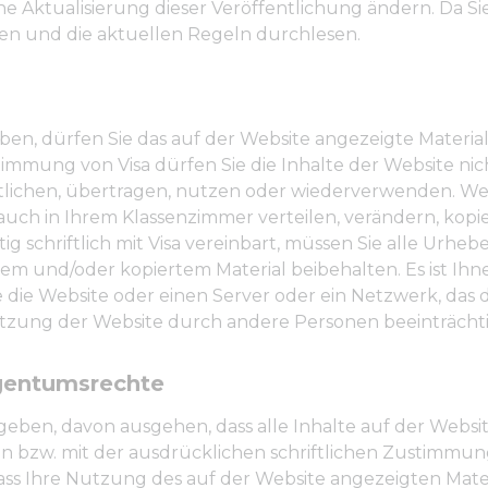
ine Aktualisierung dieser Veröffentlichung ändern. Da 
hen und die aktuellen Regeln durchlesen.
ben, dürfen Sie das auf der Website angezeigte Materia
timmung von Visa dürfen Sie die Inhalte der Website n
tlichen, übertragen, nutzen oder wiederverwenden. Wenn 
rauch in Ihrem Klassenzimmer verteilen, verändern, kop
 schriftlich mit Visa vereinbart, müssen Sie alle Urheb
und/oder kopiertem Material beibehalten. Es ist Ihnen 
e die Website oder einen Server oder ein Netzwerk, das
tzung der Website durch andere Personen beeinträchti
igentumsrechte
gegeben, davon ausgehen, dass alle Inhalte auf der Web
n bzw. mit der ausdrücklichen schriftlichen Zustimmu
dass Ihre Nutzung des auf der Website angezeigten Mater