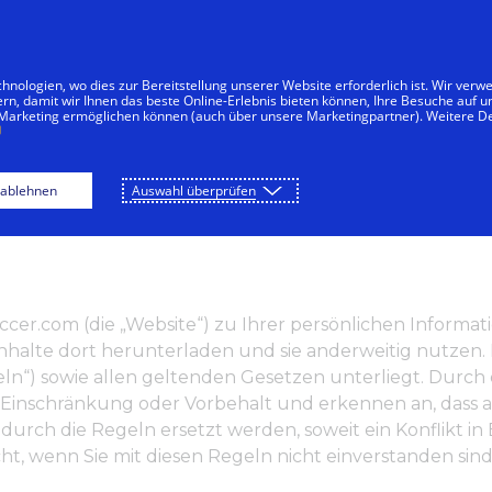
nologien, wo dies zur Bereitstellung unserer Website erforderlich ist. Wir ver
ern, damit wir Ihnen das beste Online-Erlebnis bieten können, Ihre Besuche auf 
 Marketing ermöglichen können (auch über unsere Marketingpartner). Weitere De
ARTSEITE
SPIELEN
DOWNLOAD
 ablehnen
Auswahl überprüfen
alsoccer.com (die „Website“) zu Ihrer persönlichen Info
nhalte dort herunterladen und sie anderweitig nutzen. Bi
ln“) sowie allen geltenden Gesetzen unterliegt. Durch
 Einschränkung oder Vorbehalt und erkennen an, dass al
 durch die Regeln ersetzt werden, soweit ein Konflikt 
cht, wenn Sie mit diesen Regeln nicht einverstanden sind