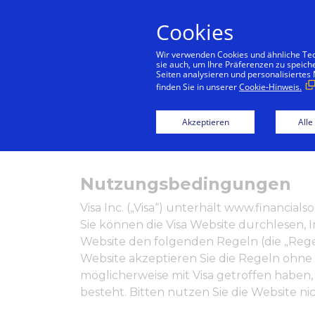
Cookies
Wir verwenden Cookies und ähnliche Tech
sie auch, um Ihre Präferenzen zu speich
Seiten analysieren und personalisiertes
ST
finden Sie in unserer
Cookie-Hinweis.
Akzeptieren
Alle
Nutzungsbedingungen
Visa Inc. („Visa“) unterhält www.financi
Sie können die Visa Website durchlesen, I
Website den folgenden Regeln (die „Rege
Website akzeptieren Sie die Regeln ohne
möglicherweise mit Visa getroffen haben,
besteht. Bitten nutzen Sie die Website ni