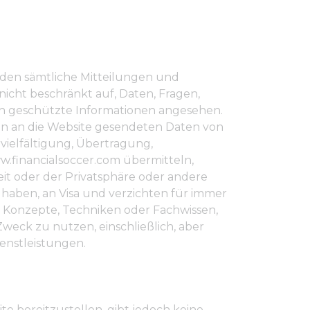
rden sämtliche Mitteilungen und
 nicht beschränkt auf, Daten, Fragen,
ch geschützte Informationen angesehen.
en an die Website gesendeten Daten von
vielfältigung, Übertragung,
w.financialsoccer.com übermitteln,
eit oder der Privatsphäre oder andere
 haben, an Visa und verzichten für immer
en, Konzepte, Techniken oder Fachwissen,
Zweck zu nutzen, einschließlich, aber
enstleistungen.
e bereitzustellen, gibt jedoch keine