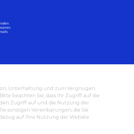
Deutsch
wenden
unseren
tails
rmation, Unterhaltung und zum Vergnügen.
tte beachten Sie, dass Ihr Zugriff auf die
 den Zugriff auf und die Nutzung der
le sonstigen Vereinbarungen, die Sie
in Bezug auf Ihre Nutzung der Website
.