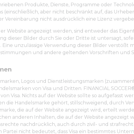
schriebenen Produkte, Dienste, Programme oder Technol
 (einschließlich, aber nicht beschränkt auf, das Urheb
eser Vereinbarung nicht ausdrücklich eine Lizenz vergeben
 der Website angezeigt werden, sind entweder das Eigen
ieser Bilder durch Sie oder Dritte ist untersagt, sofe
t. Eine unzulässige Verwendung dieser Bilder verstößt
stimmungen und andere geltenden Vorschriften und 
amen
smarken, Logos und Dienstleistungsmarken (zusammenf
andelsmarken von Visa und Dritten. FINANCIAL SOCC
 Visa. Nichts auf der Website sollte so aufgefasst werd
n die Handelsmarke gehört, stillschweigend, durch Ver
arke, die auf der Website angezeigt wird, erteilt werd
en anderen Inhalten, die auf der Website angezeigt wer
echte nachdrücklich, auch durch zivil- und strafrechtli
en Partei nicht bedeutet, dass Visa ein bestimmtes Unt